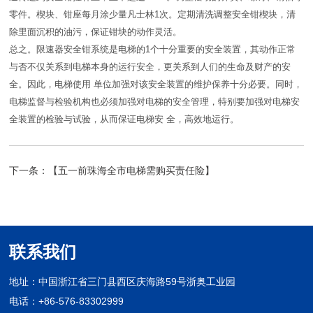
零件。楔块、钳座每月涂少量凡士林1次。定期清洗调整安全钳楔块，清
除里面沉积的油污，保证钳块的动作灵活。
总之。限速器安全钳系统是电梯的1个十分重要的安全装置，其动作正常
与否不仅关系到电梯本身的运行安全，更关系到人们的生命及财产的安
全。因此，电梯使用 单位加强对该安全装置的维护保养十分必要。同时，
电梯监督与检验机构也必须加强对电梯的安全管理，特别要加强对电梯安
全装置的检验与试验，从而保证电梯安 全，高效地运行。
下一条：
【五一前珠海全市电梯需购买责任险】
联系我们
地址：中国浙江省三门县西区庆海路59号浙奥工业园
电话：+86-576-83302999