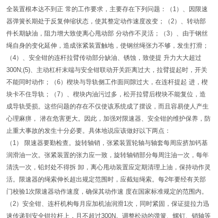
全装置根本达不到正 常的工作要求，主要存在下列问题：（1）、因限速
器弹簧长期处于反复伸缩状态，使其整定动作速度改变；（2）、转动部
件长期缺油，阻力增大致使离心甩动部 分动作不灵活；（3）、由于钢丝
绳自身的变化延伸，造成张紧装置触地，使钢丝绳张力不够，发生打滑；
（4）、安全钳的连杆拉臂传动部分缺油、锈蚀，致使提 升力大大超过
300N;(5)、主动杠杆末端与安全钳联动开关距离过大，拉臂提起时，开关
不能同时动作；（6）楔块与导轨侧工作面间隙过大，在连杆提起 进，楔
块卡不住导轨；（7）、楔块内油污过多，松开拉臂后楔块不能复位，造
成导轨受损。这些问题的存在不仅使该系统成了摆设，而且容易使人产生
心理麻痹， 潜在危害更大。因此，加强对限速器、安全钳的维护保养，防
止重大事故的发生十分必要。具体地说应该做好以下两点：
（1） 限速器要勤检查。旋转轴销，张紧装置轮轴与轴套每周应挤加钙基
润滑油一次。张紧装置的张力应一致，旋转轴销部分每周注油一次，每年
清洗一次，铅封处不得拆 卸，离心甩动装置应定期清理上油，保持动作灵
活。限速器的绳索伸长超出规定范围时，应截短绳索。每2年要经有关部
门校验1次限速器动作速度，确保其动作速 度在国家标准规定的范围内。
（2）安全钳、连杆机构每月应加机油润滑1次，同时紧固，保证提拉力迅
速传递到安全钳拉杆上，且不超过300N。调整松动的弹簧、螺钉、销轴等