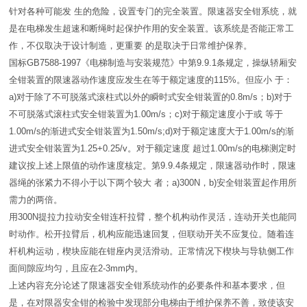
针对各种可能发 生的危险，设置专门的完全装置。限速器安全钳系统，就
是在电梯发生超速和断绳时起保护作用的安全装置。该系统是否能正常工
作，不仅取决于设计制造，更重要 的是取决于日常维护保养。
国标GB7588-1997《电梯制造与安装规范》中第9.9.1条规定，操纵轿厢安
全钳装置的限速器动作速度应发生在等于额定速度的115%。但应小 于：
a)对于除了不可脱落式滚柱式以外的瞬时式安全钳装置的0.8m/s；b)对于
不可脱落式滚柱式安全钳装置为1.00m/s；c)对于额定速度小于或 等于
1.00m/s的渐进式安全钳装置为1.50m/s;d)对于额定速度大于1.00m/s的渐
进式安全钳装置为1.25+0.25/v。对于额定速度 超过1.00m/s的电梯测定时
建议按上述上限值的动作速度核定。第9.9.4条规定，限速器动作时，限速
器绳的张紧力不得小于以下两个较大 者；a)300N，b)安全钳装置起作用所
需力的两倍。
用300N提拉力拉动安全钳连杆拉臂，整个机构动作灵活，连动开关也能同
时动作。松开拉臂后，机构应能迅速回复，但联动开关不应复位。随着连
杆机构运动，楔块应能在钳座内灵活滑动。正常情况下楔块与导轨侧工作
面间隙应均匀，且应在2-3mm内。
上述内容充分论述了限速器安全钳系统动作的必要条件和基本要求，但
是，在对限器安全钳的检验中发现部分电梯由于维护保养不善，致使该安